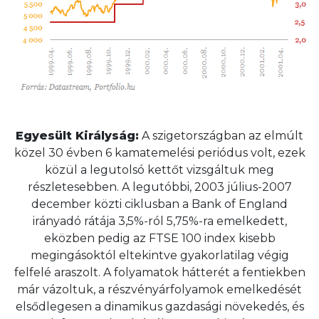
Egyesült Királyság:
A szigetországban az elmúlt
közel 30 évben 6 kamatemelési periódus volt, ezek
közül a legutolsó kettőt vizsgáltuk meg
részletesebben. A legutóbbi, 2003 július-2007
december közti ciklusban a Bank of England
irányadó rátája 3,5%-ról 5,75%-ra emelkedett,
eközben pedig az FTSE 100 index kisebb
megingásoktól eltekintve gyakorlatilag végig
felfelé araszolt. A folyamatok hátterét a fentiekben
már vázoltuk, a részvényárfolyamok emelkedését
elsődlegesen a dinamikus gazdasági növekedés, és