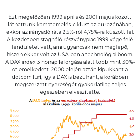
Ezt megelőzően 1999 április és 2001 május között
láthattunk kamatemelési ciklust az eurozónában,
ekkor az irányadó ráta 2,5%-ról 4,75%-ra kúszott fel.
A kezdetben stagnáló részvénypiac 1999 vége felé
lendületet vett, ami ugyancsak nem meglepő,
hiszen ekkor volt az USA-ban a technológiai boom.
A DAX index 3 hónap leforgása alatt több mint 30%-
ot emelkedett. 2000 elején aztán kipukkant a
dotcom lufi, így a DAX is bezuhant, a korábban
megszerzett nyereségét gyakorlatilag teljes
egészében elveszítette.