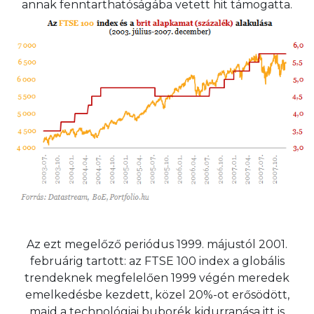
annak fenntarthatóságába vetett hit támogatta.
Az ezt megelőző periódus 1999. májustól 2001.
februárig tartott: az FTSE 100 index a globális
trendeknek megfelelően 1999 végén meredek
emelkedésbe kezdett, közel 20%-ot erősödött,
majd a technológiai buborék kidurranása itt is