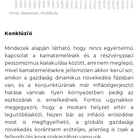
Konklúzió
Mindezek alapján látható, hogy nincs egyértelmű
kapcsolat a kamatemelések és a részvénypiaci
pesszimizmus kialakulása között, ami nem meglepő,
mivel kamatemelésekre jellemzően akkor kerül sor,
amikor a gazdaság dinamikus növekedési fázisban
van, és a konjunktúrának már inflációgerjesztő
hatásai vannak. Ilyen környezetben pedig az
eszközárak is emelkednek. Fontos ugynakkor
megjegyezni, hogy a mostani helyzet eltér a
legutóbbiaktól, hiszen bár az infláció erősödése
most is megfigyelhető, a globális gazdasági
növekedés korántsem erőteljes, jelenleg is csak a
fellendülés korai szakaszában vagyunk.