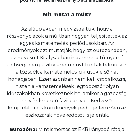
pozitív lehet a részvénypiaci árazásokra.
Mit mutat a múlt?
Az alábbiakban megvizsgáltuk, hogy a
részvénypiacok a múltban hogyan teljesítettek az
egyes kamatemelési periódusokban. Az
eredmények azt mutatják, hogy az eurozónában,
az Egyesült Királyságban is az esetek túlnyomó
többségében pozitív eredményt tudtak felmutatni
a tőzsdék a kamatemelési ciklusok első hat
hónapjában. Ezen azonban nem kell csodálkozni,
hiszen a kamatemelések legtöbbször olyan
időszakokban következnek be, amikor a gazdaság
egy fellendülő fázisban van. Kedvező
konjunkturális körülmények pedig jellemzően az
eszközárak növekedését is jelentik.
Eurozóna:
Mint ismertes az EKB irányadó rátája