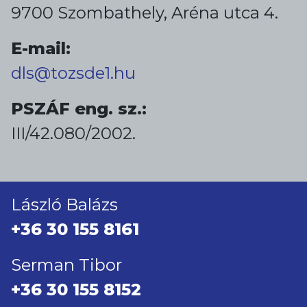
9700 Szombathely, Aréna utca 4.
E-mail:
dls@tozsde1.hu
PSZÁF eng. sz.:
III/42.080/2002.
László Balázs
+36 30 155 8161
Serman Tibor
+36 30 155 8152