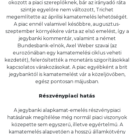
okozott a piaci szereplőknek, bár az irányadó ráta
szintje egyelőre nem változott, Trichet
megemlítette az áprilisi kamatemelés lehetőségét.
A piac ennél valamivel későbbre, augusztus-
szeptember környékére várta az első emelést, így a
jegybanki kommentár, valamint a német
Bundesbank-elnök, Axel Weber szavai (az
eurozónában egy kamatemelési ciklus veheti
kezdetét), felerősítették a monetáris szigorításokkal
kapcsolatos várakozásokat. A piac egyébként a brit
jegybanktól is kamatemelést vár a közeljövőben,
egész pontosan májusban.
Részvénypiaci hatás
A jegybanki alapkamat-emelés részvénypiaci
hatásának megítélése még normál piaci viszonyok
közepette sem egyszerű, illetve egyértelmű. A
kamatemelés alapvetően a hosszú államkötvény