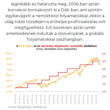
leginkább ez határozta meg. 2006-ban aztán
korrekció bontakozott ki a DAX-ban, ami szintén
egybevágott a nemzetközi folyamatokkal, ekkor a
világ többi tőzsdéjén is erőteljes profitrealizálás volt
megfigyelhető. Ezt követően aztán ismét
emelkedésnek indultak a részvényárak, a globális
folyamatokkal összhangban.