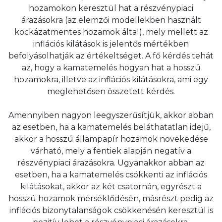
hozamokon keresztül hat a részvénypiaci
árazásokra (az elemzői modellekben használt
kockázatmentes hozamok által), mely mellett az
inflációs kilátások is jelentős mértékben
befolyásolhatják az értékeltséget. A fő kérdés tehát
az, hogy a kamatemelés hogyan hat a hosszú
hozamokra, illetve az inflációs kilátásokra, ami egy
meglehetősen összetett kérdés.
Amennyiben nagyon leegyszerűsítjük, akkor abban
az esetben, ha a kamatemelés beláthatatlan idejű,
akkor a hosszú állampapír hozamok növekedése
várható, mely a fentiek alapján negatív a
részvénypiaci árazásokra. Ugyanakkor abban az
esetben, ha a kamatemelés csökkenti az inflációs
kilátásokat, akkor az két csatornán, egyrészt a
hosszú hozamok mérséklődésén, másrészt pedig az
inflációs bizonytalanságok csökkenésén keresztül is