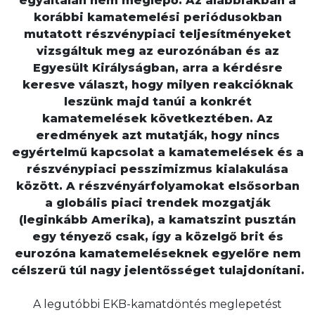
egyáltalán nem meglepő. Az alábbiakban a
korábbi kamatemelési periódusokban
mutatott részvénypiaci teljesítményeket
vizsgáltuk meg az eurozónában és az
Egyesült Királyságban, arra a kérdésre
keresve választ, hogy milyen reakcióknak
leszünk majd tanúi a konkrét
kamatemelések következtében. Az
eredmények azt mutatják, hogy nincs
egyértelmű kapcsolat a kamatemelések és a
részvénypiaci pesszimizmus kialakulása
között. A részvényárfolyamokat elsősorban
a globális piaci trendek mozgatják
(leginkább Amerika), a kamatszint pusztán
egy tényező csak, így a közelgő brit és
eurozóna kamatemeléseknek egyelőre nem
célszerű túl nagy jelentősséget tulajdonítani.
A legutóbbi EKB-kamatdöntés meglepetést