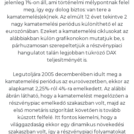
jelenleg 1%-on áll, ami történelmi mélypontnak felel
meg, így egy dolog biztos: van tere a
kamatemelés(ek)nek. Az elmúlt 12 évet tekintve 2
nagy kamatemelési periódus különíthető el az
eurozónában. Ezeket a kamatemelési ciklusokat az
alábbiakban külön grafikonokon mutatjuk be, s
párhuzamosan szerepeltetjük a részvénypiaci
hangulatot talán legjobban tükröző DAX
teljesítményét is.
Legutoljára 2005 decemberében idult meg a
kamatemelési periódus az euroövezetben, ekkor az
alapkamat 2,25%-ról 4%-ra emelkedett. Az alábbi
ábrán látható, hogy a kamatemelést megelőzően a
részvénypiac emelkedő szakaszban volt, majd az
első monetáris szigorítást követően is tovább
kúszott felfelé. Itt fontos kiemelni, hogy a
világgazdaság ekkor egy dinamikus növekedési
szakaszban volt, így a részvénypiaci folyamatokat