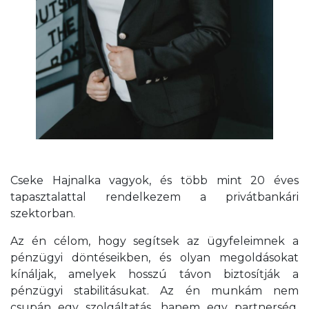
Cseke Hajnalka vagyok, és több mint 20 éves
tapasztalattal rendelkezem a privátbankári
szektorban.
Az én célom, hogy segítsek az ügyfeleimnek a
pénzügyi döntéseikben, és olyan megoldásokat
kínáljak, amelyek hosszú távon biztosítják a
pénzügyi stabilitásukat. Az én munkám nem
csupán egy szolgáltatás, hanem egy partnerség,