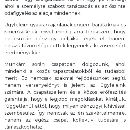
ahol a személyre szabott tanácsadás és az őszinte
odafigyelés az alapja mindennek.
Ügyfeleim gyakran ajánlanak engem barátaiknak és
ismerőseiknek, mivel mindig arra törekszem, hogy
ne csupán pénzügyi céljaikat érjék el, hanem
hosszú távon elégedettek legyenek a közösen elért
eredményekkel.
Munkám során csapatban dolgozunk, ahol
mindenki a közös tapasztalatokból és tudásból
merít. Ez nemcsak szakmai fejlődésünket segíti,
hanem versenyelőnyt is jelent az ügyfeleink
számára. A csapatszellem és a közös erőfeszítés
garantálja, hogy a legjobb megoldásokat kínáljuk,
függetlenül attól, hogy milyen pénzügyi kihívással
szembesülsz. Így nemcsak az én szakértelmemre,
hanem az egész csapat kollektív tudására is
támaszkodhatsz.