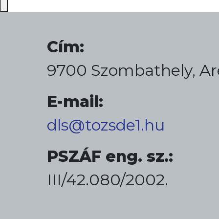
Cím:
9700 Szombathely, Ar
E-mail:
dls@tozsde1.hu
PSZÁF eng. sz.:
III/42.080/2002.