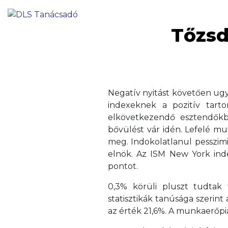
Tőzsde
Negatív nyitást követően ug
indexeknek a pozitív tart
elkövetkezendő esztendőkbe
bővülést vár idén. Lefelé mut
meg. Indokolatlanul pesszim
elnök. Az ISM New York inde
pontot.
0,3% körüli pluszt tudtak
statisztikák tanúsága szerint
az érték 21,6%. A munkaerőpia