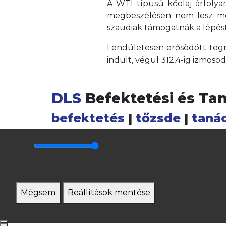
A WTI típusú kőolaj árfolyam
megbeszélésen nem lesz meg
szaudiak támogatnák a lépést
Lendületesen erősödött tegna
indult, végül 312,4-ig izmosod
DLS
Befektetési és Ta
befektetés
|
tőzsde
|
taná
Mégsem
Beállítások mentése