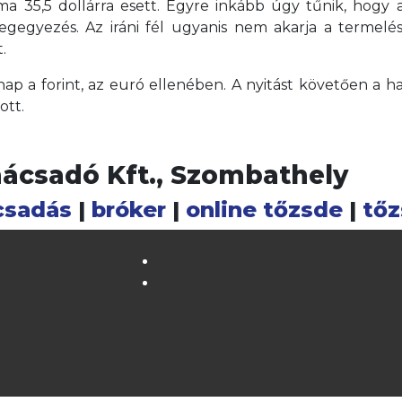
a 35,5 dollárra esett. Egyre inkább úgy tűnik, hogy az 
egyezés. Az iráni fél ugyanis nem akarja a termelés
.
p a forint, az euró ellenében. A nyitást követően a haz
ott.
nácsadó Kft., Szombathely
csadás
|
bróker
|
online tőzsde
|
tőz