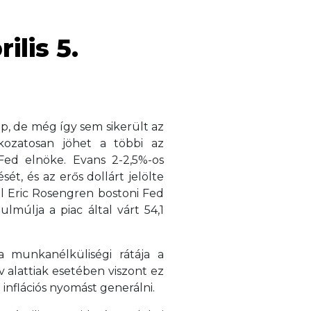
ilis 5.
, de még így sem sikerült az
kozatosan jöhet a többi az
Fed elnöke. Evans 2-2,5%-os
ét, és az erős dollárt jelölte
l Eric Rosengren bostoni Fed
múlja a piac által várt 54,1
 munkanélküliségi rátája a
v alattiak esetében viszont ez
inflációs nyomást generálni.