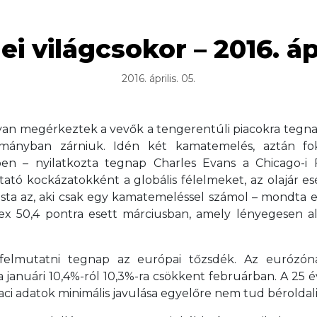
i világcsokor – 2016. ápr
2016. április. 05.
yan megérkeztek a vevők a tengerentúli piacokra tegnap
ományban zárniuk. Idén két kamatemelés, aztán fo
n – nyilatkozta tegnap Charles Evans a Chicago-i 
ató kockázatokként a globális félelmeket, az olajár esés
ista az, aki csak egy kamatemeléssel számol – mondta e
x 50,4 pontra esett márciusban, amely lényegesen alul
 felmutatni tegnap az európai tőzsdék. Az eurózóna
 a januári 10,4%-ról 10,3%-ra csökkent februárban. A 25 é
ci adatok minimális javulása egyelőre nem tud béroldali 