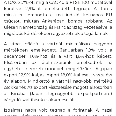
A DAX 2,7%-ot, míg a CAC 40 a FTSE 100 mutatóval
karöltve 2,9%-ot emelkedett tegnap. A török
miniszter lemondta a ma induló kétnapos EU
csúcsot, miután Ankarában bomba robbant. Az
ülésen Németország és Franciaország vezetésével a
migrációs kérdésekben egyeztetnek a tagállamok.
A kínai infláció a vártnál minimálisan nagyobb
mértékben emelkedett. Januárban 1,9% volt a
decemberi 1,6%-hoz és a várt 1,8%-hoz képest.
Elsősorban az élelmiszerárak emelkedtek az
egyhetes nemzeti ünnepet megelőzően. A japán
export 12,9%-kal, az import 18,0%-kal esett vissza év/
év alapon. Mindkettő a vártnál nagyobb mértékű
csökkenés. Az export visszaesése mögött elsősorban
a Kínába (Japán legnagyobb exportpartnere)
irányuló szállítások csökkenése áll.
Izgalmas napja volt tegnap a forintnak. A hazai