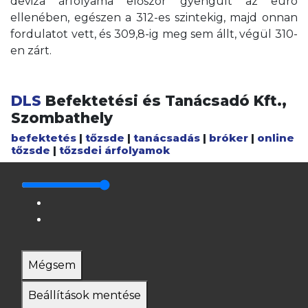
deviza árfolyama először gyengült az euró
ellenében, egészen a 312-es szintekig, majd onnan
fordulatot vett, és 309,8-ig meg sem állt, végül 310-
en zárt.
DLS
Befektetési és Tanácsadó Kft.,
Szombathely
befektetés
|
tőzsde
|
tanácsadás
|
bróker
|
online
tőzsde
|
tőzsdei árfolyamok
Mégsem
Beállítások mentése