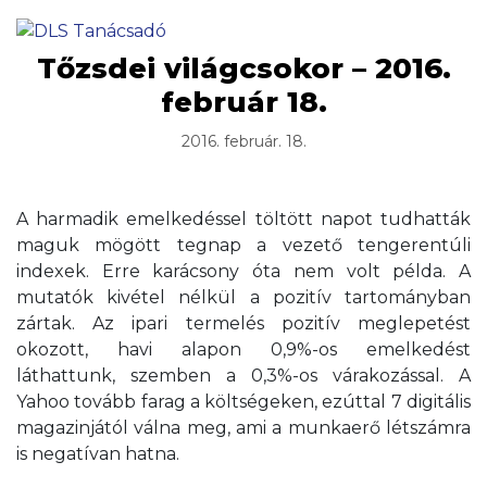
Tőzsdei világcsokor – 2016.
február 18.
2016. február. 18.
A harmadik emelkedéssel töltött napot tudhatták
maguk mögött tegnap a vezető tengerentúli
indexek. Erre karácsony óta nem volt példa. A
mutatók kivétel nélkül a pozitív tartományban
zártak. Az ipari termelés pozitív meglepetést
okozott, havi alapon 0,9%-os emelkedést
láthattunk, szemben a 0,3%-os várakozással. A
Yahoo tovább farag a költségeken, ezúttal 7 digitális
magazinjától válna meg, ami a munkaerő létszámra
is negatívan hatna.