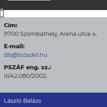
Cím:
9700 Szombathely, Aréna utca 4.
E-mail:
dls@tozsde1.hu
PSZÁF eng. sz.:
III/42.080/2002.
László Balázs