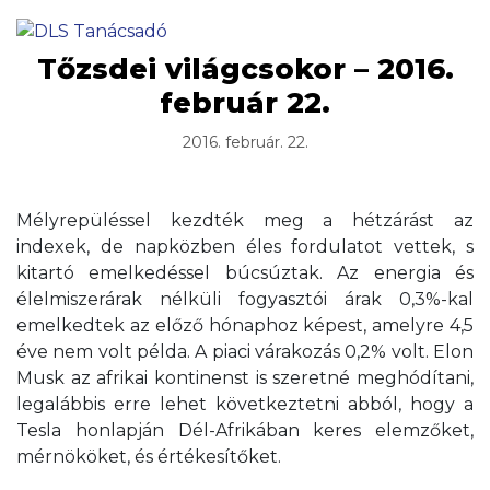
Tőzsdei világcsokor – 2016.
február 22.
2016. február. 22.
Mélyrepüléssel kezdték meg a hétzárást az
indexek, de napközben éles fordulatot vettek, s
kitartó emelkedéssel búcsúztak. Az energia és
élelmiszerárak nélküli fogyasztói árak 0,3%-kal
emelkedtek az előző hónaphoz képest, amelyre 4,5
éve nem volt példa. A piaci várakozás 0,2% volt. Elon
Musk az afrikai kontinenst is szeretné meghódítani,
legalábbis erre lehet következtetni abból, hogy a
Tesla honlapján Dél-Afrikában keres elemzőket,
mérnököket, és értékesítőket.