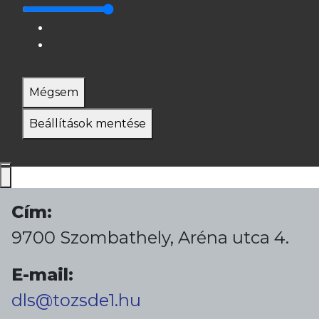
Mégsem
Beállítások mentése
Cím:
9700 Szombathely, Aréna utca 4.
E-mail:
dls@tozsde1.hu