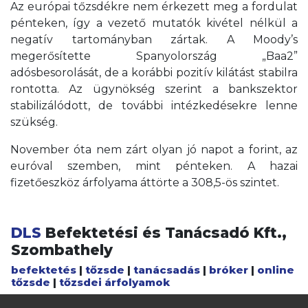
Az európai tőzsdékre nem érkezett meg a fordulat
pénteken, így a vezető mutatók kivétel nélkül a
negatív tartományban zártak. A Moody’s
megerősítette Spanyolország „Baa2”
adósbesorolását, de a korábbi pozitív kilátást stabilra
rontotta. Az ügynökség szerint a bankszektor
stabilizálódott, de további intézkedésekre lenne
szükség.
November óta nem zárt olyan jó napot a forint, az
euróval szemben, mint pénteken. A hazai
fizetőeszköz árfolyama áttörte a 308,5-ös szintet.
DLS
Befektetési és Tanácsadó Kft.,
Szombathely
befektetés
|
tőzsde
|
tanácsadás
|
bróker
|
online
tőzsde
|
tőzsdei árfolyamok