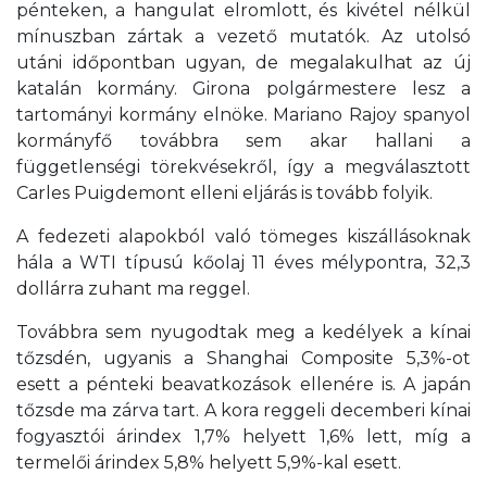
pénteken, a hangulat elromlott, és kivétel nélkül
mínuszban zártak a vezető mutatók. Az utolsó
utáni időpontban ugyan, de megalakulhat az új
katalán kormány. Girona polgármestere lesz a
tartományi kormány elnöke. Mariano Rajoy spanyol
kormányfő továbbra sem akar hallani a
függetlenségi törekvésekről, így a megválasztott
Carles Puigdemont elleni eljárás is tovább folyik.
A fedezeti alapokból való tömeges kiszállásoknak
hála a WTI típusú kőolaj 11 éves mélypontra, 32,3
dollárra zuhant ma reggel.
Továbbra sem nyugodtak meg a kedélyek a kínai
tőzsdén, ugyanis a Shanghai Composite 5,3%-ot
esett a pénteki beavatkozások ellenére is. A japán
tőzsde ma zárva tart. A kora reggeli decemberi kínai
fogyasztói árindex 1,7% helyett 1,6% lett, míg a
termelői árindex 5,8% helyett 5,9%-kal esett.