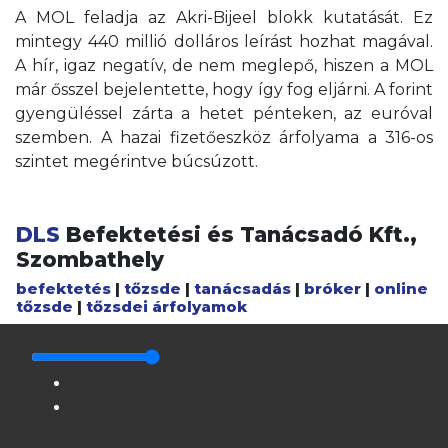
A MOL feladja az Akri-Bijeel blokk kutatását. Ez
mintegy 440 millió dolláros leírást hozhat magával.
A hír, igaz negatív, de nem meglepő, hiszen a MOL
már ősszel bejelentette, hogy így fog eljárni. A forint
gyengüléssel zárta a hetet pénteken, az euróval
szemben. A hazai fizetőeszköz árfolyama a 316-os
szintet megérintve búcsúzott.
DLS
Befektetési és Tanácsadó Kft.,
Szombathely
befektetés
|
tőzsde
|
tanácsadás
|
bróker
|
online
tőzsde
|
tőzsdei árfolyamok