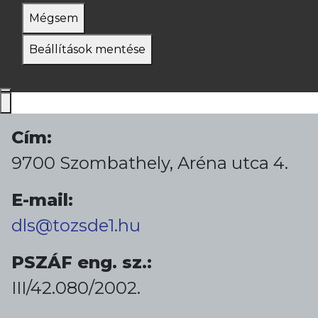
Mégsem
Beállítások mentése
Cím:
9700 Szombathely, Aréna utca 4.
E-mail:
dls@tozsde1.hu
PSZÁF eng. sz.:
III/42.080/2002.