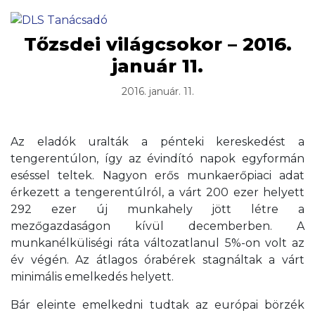
Tőzsdei világcsokor – 2016.
január 11.
2016. január. 11.
Az eladók uralták a pénteki kereskedést a
tengerentúlon, így az évindító napok egyformán
eséssel teltek. Nagyon erős munkaerőpiaci adat
érkezett a tengerentúlról, a várt 200 ezer helyett
292 ezer új munkahely jött létre a
mezőgazdaságon kívül decemberben. A
munkanélküliségi ráta változatlanul 5%-on volt az
év végén. Az átlagos órabérek stagnáltak a várt
minimális emelkedés helyett.
Bár eleinte emelkedni tudtak az európai börzék