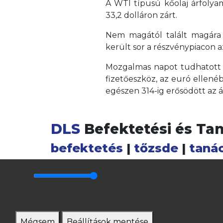
A WTI típusú kőolaj árfolyam
33,2 dolláron zárt.
Nem magától talált magára a
került sor a részvénypiacon 
Mozgalmas napot tudhatott m
fizetőeszköz, az euró ellenéb
egészen 314-ig erősödött az á
DLS
Befektetési és Ta
befektetés
|
tőzsde
|
taná
Mégsem
Beállítások mentése