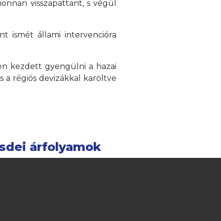
honnan visszapattant, s végül
t ismét állami intervencióra
en kezdett gyengülni a hazai
s a régiós devizákkal karöltve
sdei árfolyamok