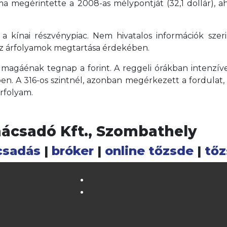
a megérintette a 2008-as mélypontját (32,1 dollár), a
 kínai részvénypiac. Nem hivatalos információk szerin
az árfolyamok megtartása érdekében.
agáénak tegnap a forint. A reggeli órákban intenzív
en. A 316-os szintnél, azonban megérkezett a fordulat, 
rfolyam.
nácsadó Kft., Szombathely
csadás
|
bróker
|
online tőzsde
|
tőz