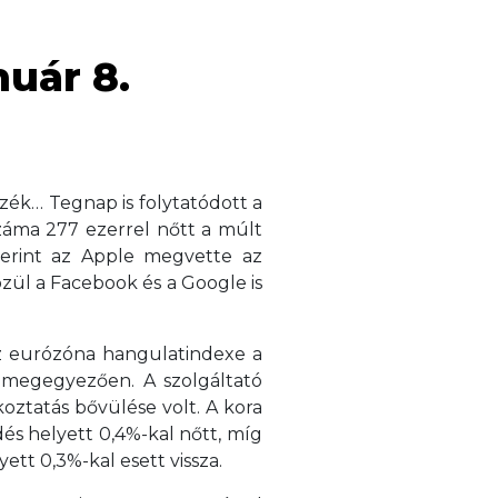
nuár 8.
ék… Tegnap is folytatódott a
száma 277 ezerrel nőtt a múlt
zerint az Apple megvette az
zül a Facebook és a Google is
Az eurózóna hangulatindexe a
 megegyezően. A szolgáltató
oztatás bővülése volt. A kora
s helyett 0,4%-kal nőtt, míg
ett 0,3%-kal esett vissza.