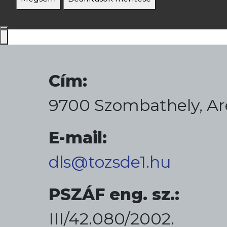
Cím:
9700 Szombathely, Ar
E-mail:
dls@tozsde1.hu
PSZÁF eng. sz.:
III/42.080/2002.