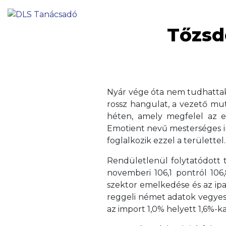
Tőzsde
Nyár vége óta nem tudhattak
rossz hangulat, a vezető mut
héten, amely megfelel az e
Emotient nevű mesterséges in
foglalkozik ezzel a területtel
Rendületlenül folytatódott 
novemberi 106,1 pontról 10
szektor emelkedése és az ipa
reggeli német adatok vegyes
az import 1,0% helyett 1,6%-k