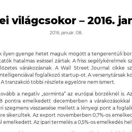
i világcsokor – 2016. ja
2016. január. 08.
 ilyen gyenge hetet maguk mögött a tengerentúli börz
atók hatalmas eséssel zártak. A friss segélykérelmek 
lőzetes várakozásnak. A Wall Street Journal cikke s
telligenciával foglalkozó startup-ot. A versenytársak kö
. A tranzakció többi részlete egyelőre nem ismert.
tovább a negatív „sorminta” az európai börzéknél is. 
6,8 pontra emelkedett decemberben a várakozásokkal
ri szegmens visszaesése mellett a lényegi pont a foglalk
re sikerültek. Az export novemberben 0,7%-os emelkedé
al emelkedett. Az ipari termelés a 0,5%-os emelkedés hely