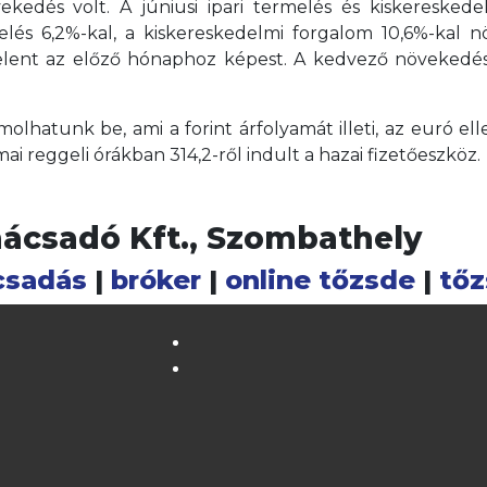
vekedés volt. A júniusi ipari termelés és kiskereskede
melés 6,2%-kal, a kiskereskedelmi forgalom 10,6%-kal n
jelent az előző hónaphoz képest. A kedvező növekedés
olhatunk be, ami a forint árfolyamát illeti, az euró e
ai reggeli órákban 314,2-ről indult a hazai fizetőeszköz.
nácsadó Kft., Szombathely
csadás
|
bróker
|
online tőzsde
|
tőz