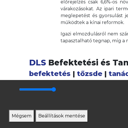
előrejelzés csak 6,6%-os nö
várakozásokat. Az ipari ter
meglepetést és gyorsulást 
működtek a kínai reformok.
Igazi elmozdulásról nem szám
tapasztalható tegnap, míg a m
DLS
Befektetési és Ta
befektetés
|
tőzsde
|
taná
Mégsem
Beállítások mentése