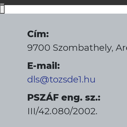
Cím:
9700 Szombathely, Ar
E-mail:
dls@tozsde1.hu
PSZÁF eng. sz.:
III/42.080/2002.