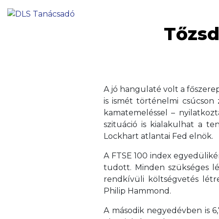
Tőzsde
A jó hangulaté volt a főszer
is ismét történelmi csúcson 
kamatemeléssel – nyilatkoz
szituáció is kialakulhat a 
Lockhart atlantai Fed elnök.
A FTSE 100 index egyedüliké
tudott. Minden szükséges lé
rendkívüli költségvetés lé
Philip Hammond.
A második negyedévben is 6,