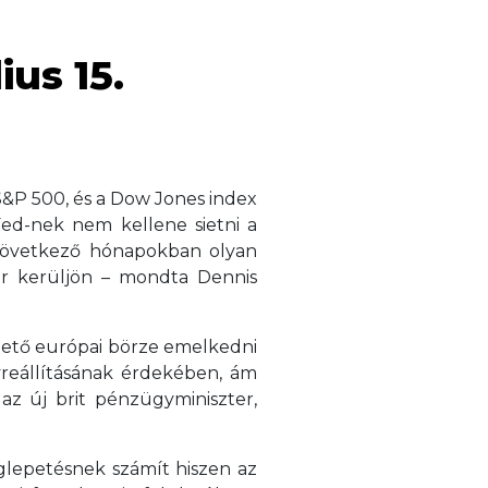
ius 15.
S&P 500, és a Dow Jones index
 Fed-nek nem kellene sietni a
 következő hónapokban olyan
sor kerüljön – mondta Dennis
zető európai börze emelkedni
yreállításának érdekében, ám
z új brit pénzügyminiszter,
glepetésnek számít hiszen az