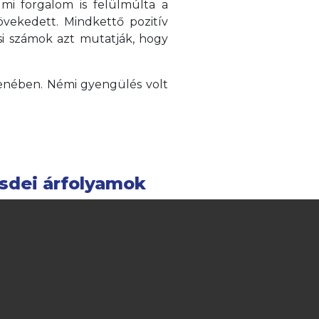
lmi forgalom is felülmúlta a
övekedett. Mindkettő pozitív
i számok azt mutatják, hogy
llenében. Némi gyengülés volt
sdei árfolyamok