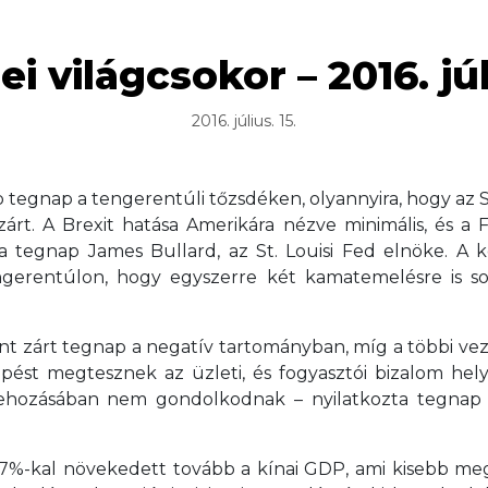
i világcsokor – 2016. júl
2016. július. 15.
ep tegnap a tengerentúli tőzsdéken, olyannyira, hogy az 
zárt. A Brexit hatása Amerikára nézve minimális, és a
ta tegnap James Bullard, az St. Louisi Fed elnöke. A
tengerentúlon, hogy egyszerre két kamatemelésre is 
nt zárt tegnap a negatív tartományban, míg a többi ve
pést megtesznek az üzleti, és fogyasztói bizalom hel
trehozásában nem gondolkodnak – nyilatkozta tegnap a
7%-kal növekedett tovább a kínai GDP, ami kisebb me