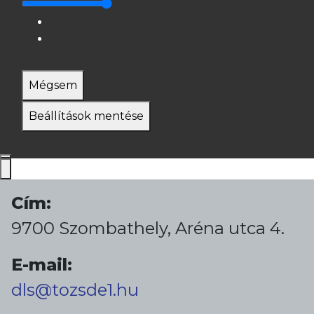
Mégsem
Beállítások mentése
Cím:
9700 Szombathely, Aréna utca 4.
E-mail:
dls@tozsde1.hu