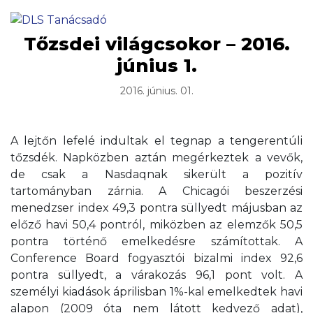
Tőzsdei világcsokor – 2016.
június 1.
2016. június. 01.
A lejtőn lefelé indultak el tegnap a tengerentúli
tőzsdék. Napközben aztán megérkeztek a vevők,
de csak a Nasdaqnak sikerült a pozitív
tartományban zárnia. A Chicagói beszerzési
menedzser index 49,3 pontra süllyedt májusban az
előző havi 50,4 pontról, miközben az elemzők 50,5
pontra történő emelkedésre számítottak. A
Conference Board fogyasztói bizalmi index 92,6
pontra süllyedt, a várakozás 96,1 pont volt. A
személyi kiadások áprilisban 1%-kal emelkedtek havi
alapon (2009 óta nem látott kedvező adat),