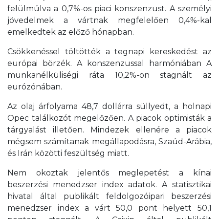
felülmúlva a 0,7%-os piaci konszenzust. A személyi
jövedelmek a vártnak megfelelően 0,4%-kal
emelkedtek az előző hónapban.
Csökkenéssel töltötték a tegnapi kereskedést az
európai börzék. A konszenzussal harmóniában A
munkanélküliségi ráta 10,2%-on stagnált az
eurózónában.
Az olaj árfolyama 48,7 dollárra süllyedt, a holnapi
Opec találkozót megelőzően. A piacok optimisták a
tárgyalást illetően. Mindezek ellenére a piacok
mégsem számítanak megállapodásra, Szaúd-Arábia,
és Irán közötti feszültség miatt.
Nem okoztak jelentős meglepetést a kínai
beszerzési menedzser index adatok. A statisztikai
hivatal által publikált feldolgozóipari beszerzési
menedzser index a várt 50,0 pont helyett 50,1