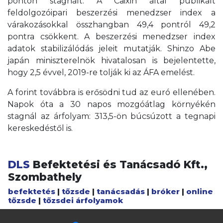
ponton stagnált. A Caixin által publikált
feldolgozóipari beszerzési menedzser index a
várakozásokkal összhangban 49,4 pontról 49,2
pontra csökkent. A beszerzési menedzser index
adatok stabilizálódás jeleit mutatják. Shinzo Abe
japán miniszterelnök hivatalosan is bejelentette,
hogy 2,5 évvel, 2019-re tolják ki az ÁFA emelést.
A forint továbbra is erősödni tud az euró ellenében.
Napok óta a 30 napos mozgóátlag környékén
stagnál az árfolyam: 313,5-ön búcsúzott a tegnapi
kereskedéstől is.
DLS
Befektetési és Tanácsadó Kft.,
Szombathely
befektetés
|
tőzsde
|
tanácsadás
|
bróker
|
online
tőzsde
|
tőzsdei árfolyamok